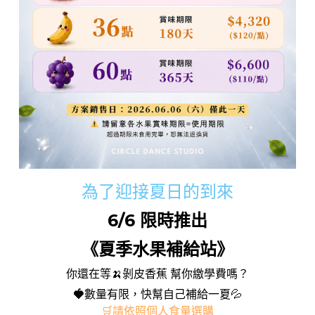
為了迎接夏日的到來
6/6 限時推出
《夏季水果補給站》
你還在等🍌剝皮香蕉 幫你繳學費嗎？
🍓
數量有限，快幫自己補給一夏💦
🛒請依照個人食量選購