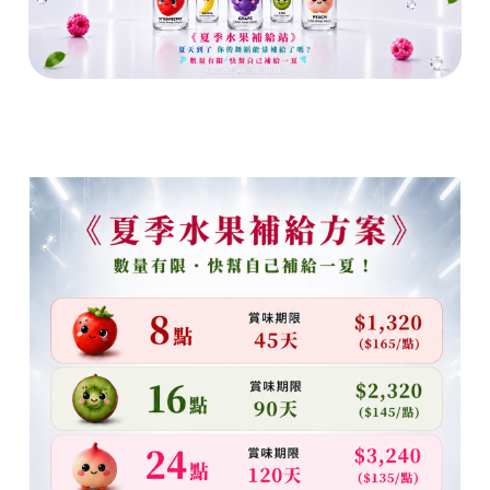
國標
古東玉
劉宜靈