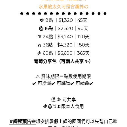
水果放太久可是會爛掉の
☻ ☻ ☻ ☻ ☻ ☻ ☻ ☻ ☻ ☻ ☻ ☻ ☻ ☻ ☻
🍓 8點 ｜$1,320｜45天
🥝 16點｜$2,320｜90天
🍑 24點｜$3,240｜120天
🍌 36點｜$4,320｜180天
🍇 60點｜$6,600｜365天
葡萄分享包（可兩人共享 ✨）
⚠️ 
賞味期限
＝點數使用期限
✔️ 可冷藏✔️ 可跳舞✔️ 可續命✔️ 
僅 🍇 可共享
🍓🥝🍑🍌限本人食用
#課程預告🌞
想安排暑假上課的圈圈們可以先幫自己準