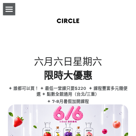
Jemma韓國外師特別課
關於CIRCLE
課程表
六月六日星期六
課程購買
【三重旗艦】☀️7月課程表
限時大優惠
場地租借
【三重旗艦】☀️8月課程表
✦ 誰都可以買！ ✦ 最低一堂課只要$220  ✦ 課程豐富多元隨便
官方LINE
【台北雙城】☀️7月課程表
選 ✦ 點數全館通用（台北/三重）
✦ 7-8月暑假加開課程
Instagram
【台北雙城】☀️8月課程表
【三重旗艦】LINE連結
課程介紹
【台北雙城】LINE連結
三重旗艦館
台北雙城館
街舞
搜索